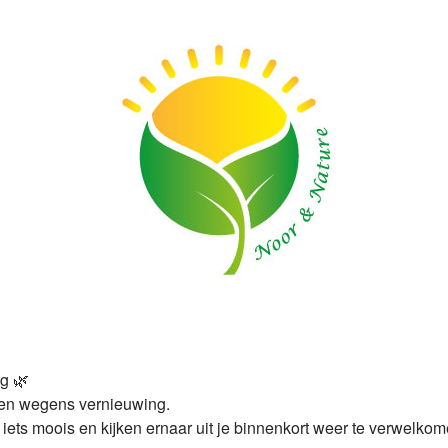
ng 🌿
en wegens vernieuwing.
ts moois en kijken ernaar uit je binnenkort weer te verwelkom