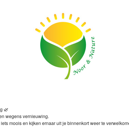
ng 🌿
en wegens vernieuwing.
ts moois en kijken ernaar uit je binnenkort weer te verwelkom